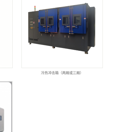
冷热冲击箱（两厢或三厢）