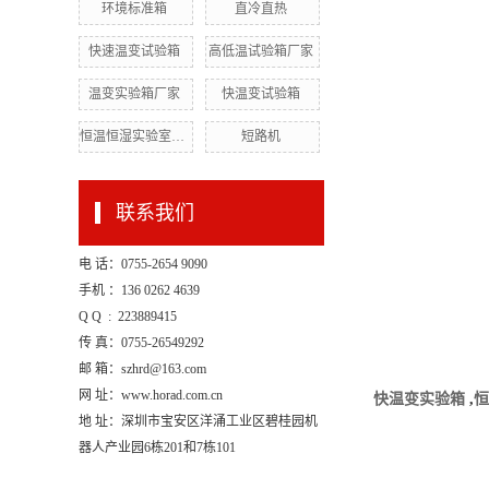
环境标准箱
直冷直热
快速温变试验箱
高低温试验箱厂家
温变实验箱厂家
快温变试验箱
恒温恒湿实验室厂家
短路机
联系我们
电 话：0755-2654 9090
手机 ：136 0262 4639
Q Q : 223889415
传 真：0755-26549292
邮 箱：szhrd@163.com
网 址：www.horad.com.cn
快温变实验箱
,
恒
地 址：深圳市宝安区洋涌工业区碧桂园机
器人产业园6栋201和7栋101