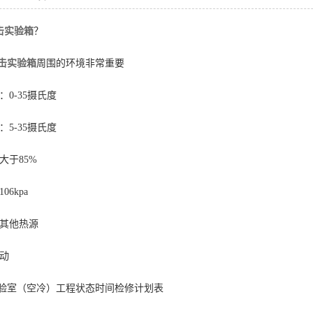
击实
验箱
？
击实
验箱
周围的环境非常重要
0-35摄氏度
5-35摄氏度
大于85%
06kpa
或其他热源
动
试验室（空冷）工程状态时间检修计划表